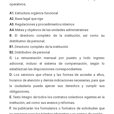
operativos;
A1.
Estructura orgánica funcional
A2.
Base legal que rige
A3.
Regulaciones y procedimientos internos
A4.
Metas y objetivos de las unidades administrativas
B.
El directorio completo de la institución, así como su
distributivo de personal;
B1.
Directorio completo de la institución
B2.
Distributivo de personal
C.
La remuneración mensual por puesto y todo ingreso
adicional, incluso el sistema de compensación, según lo
establezcan las disposiciones correspondientes;
D.
Los servicios que ofrece y las formas de acceder a ellos,
horarios de atención y demás indicaciones necesarias, para que
la ciudadanía pueda ejercer sus derechos y cumplir sus
obligaciones;
E.
Texto íntegro de todos los contratos colectivos vigentes en la
institución, así como sus anexos y reformas;
F.
Se publicarán los formularios o formatos de solicitudes que
se requieran para los trámites inherentes a su campo de acción;